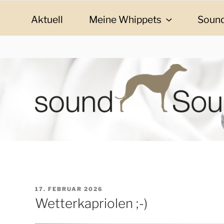
Zum
Inhalt
Aktuell
Meine Whippets
Sound
springen
SOUND SOULMAT
sound Soulmates – Whippets fürs Leben! Bilder, G
VERÖFFENTLICHT
17. FEBRUAR 2026
AM
Wetterkapriolen ;-)