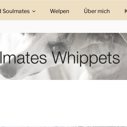
 Soulmates
Welpen
Über mich
ES WHIPPETS
eschichten und Informationen