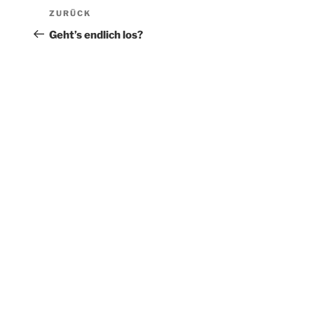
Beitragsnavigation
Vorheriger
ZURÜCK
Beitrag
Geht’s endlich los?