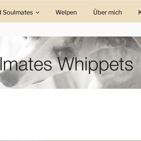
 Soulmates
Welpen
Über mich
ES WHIPPETS
eschichten und Informationen