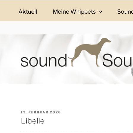
Zum
Inhalt
Aktuell
Meine Whippets
Sound
springen
SOUND SOULMAT
sound Soulmates – Whippets fürs Leben! Bilder, G
VERÖFFENTLICHT
13. FEBRUAR 2026
AM
Libelle