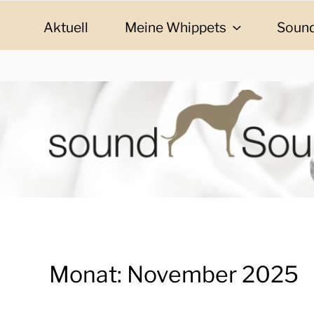
Zum
Inhalt
Aktuell
Meine Whippets
Sound
springen
SOUND SOULMAT
sound Soulmates – Whippets fürs Leben! Bilder, G
Monat:
November 2025