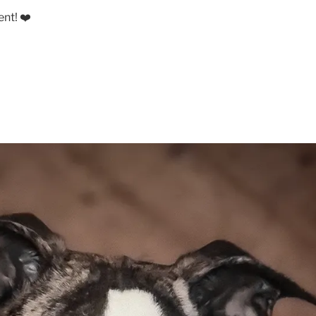
nt! ❤️