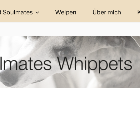
 Soulmates
Welpen
Über mich
ES WHIPPETS
eschichten und Informationen