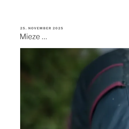
VERÖFFENTLICHT
25. NOVEMBER 2025
AM
Mieze …