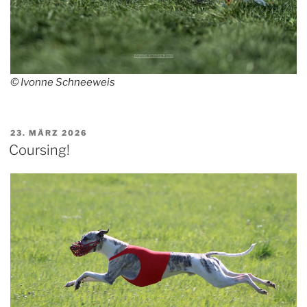
© Ivonne Schneeweis
VERÖFFENTLICHT
23. MÄRZ 2026
AM
Coursing!