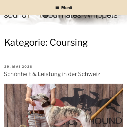
Zum
Menü
Inhalt
springen
SOUND SOULMATES
sound Soulmates – Whippets fürs Leben! Bilder, Geschichten und
Informationen
WHIPPETS
Kategorie:
Coursing
VERÖFFENTLICHT
29. MAI 2026
AM
Schönheit & Leistung in der Schweiz