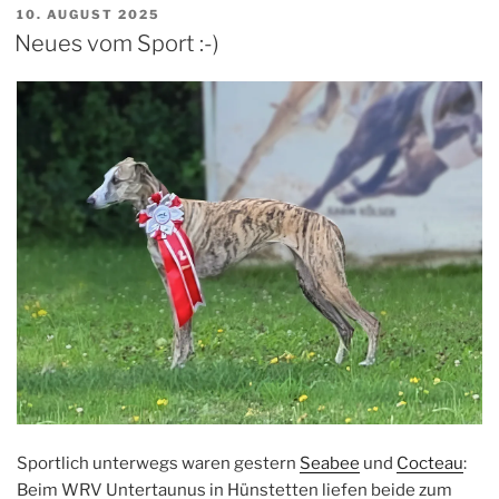
VERÖFFENTLICHT
10. AUGUST 2025
AM
Neues vom Sport :-)
Sportlich unterwegs waren gestern
Seabee
und
Cocteau
:
Beim WRV Untertaunus in Hünstetten liefen beide zum