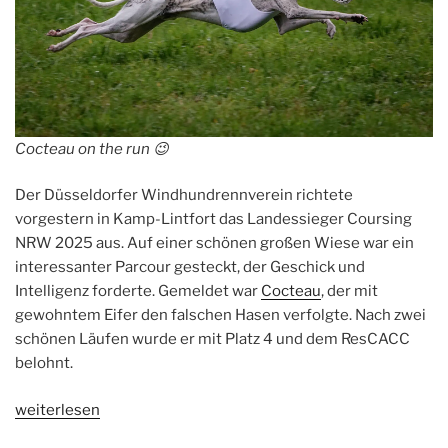
Cocteau on the run 😉
Der Düsseldorfer Windhundrennverein richtete
vorgestern in Kamp-Lintfort das Landessieger Coursing
NRW 2025 aus. Auf einer schönen großen Wiese war ein
interessanter Parcour gesteckt, der Geschick und
Intelligenz forderte. Gemeldet war
Cocteau
, der mit
gewohntem Eifer den falschen Hasen verfolgte. Nach zwei
schönen Läufen wurde er mit Platz 4 und dem ResCACC
belohnt.
„Landessieger
weiterlesen
Coursing“