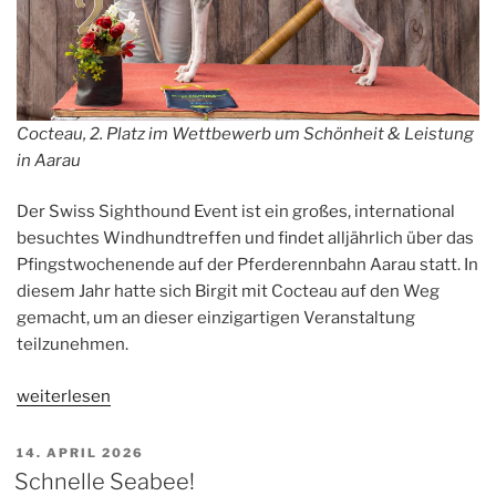
Cocteau, 2. Platz im Wettbewerb um Schönheit & Leistung
in Aarau
Der Swiss Sighthound Event ist ein großes, international
besuchtes Windhundtreffen und findet alljährlich über das
Pfingstwochenende auf der Pferderennbahn Aarau statt. In
diesem Jahr hatte sich Birgit mit Cocteau auf den Weg
gemacht, um an dieser einzigartigen Veranstaltung
teilzunehmen.
„Schönheit
weiterlesen
&
Leistung
VERÖFFENTLICHT
14. APRIL 2026
AM
in
Schnelle Seabee!