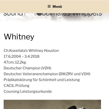
Zum
Menü
Inhalt
springen
SOUND SOULMATES
sound Soulmates – Whippets fürs Leben! Bilder, Geschichten und
Informationen
WHIPPETS
Whitney
Ch.Koseilata’s Whitney Houston
17.6.2004 – 3.4.2018
47cm; 12,2kg
Deutscher Champion (VDH)
Deutscher Veteranenchampion (DWZRV und VDH)
Prädikatskörung für Schönheit und Leistung
CACIL Prüfung
Coursing Leistungsurkunde