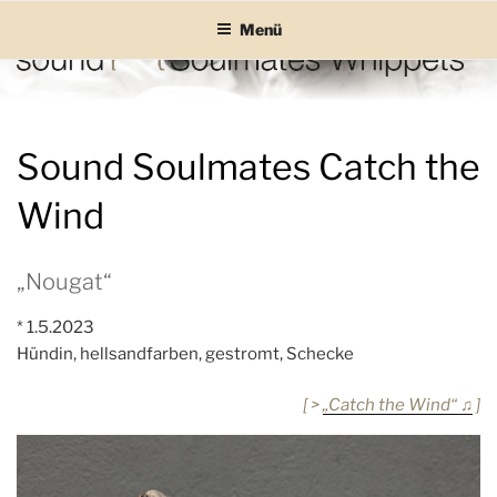
Zum
Menü
Inhalt
springen
SOUND SOULMATES
sound Soulmates – Whippets fürs Leben! Bilder, Geschichten und
Informationen
WHIPPETS
Sound Soulmates Catch the
Wind
„Nougat“
* 1.5.2023
Hündin, hellsandfarben, gestromt, Schecke
[ >
„Catch the Wind“ ♫
]