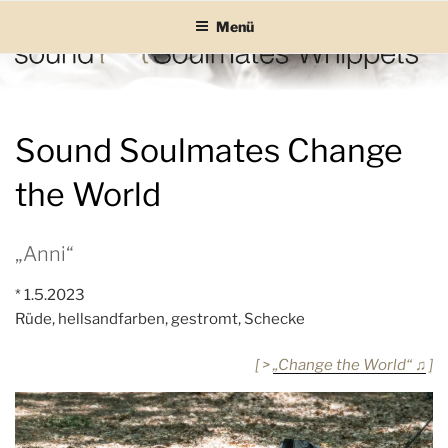
Zum
Menü
Inhalt
springen
SOUND SOULMATES
sound Soulmates – Whippets fürs Leben! Bilder, Geschichten und
Informationen
WHIPPETS
Sound Soulmates Change
the World
„Anni“
* 1.5.2023
Rüde, hellsandfarben, gestromt, Schecke
[ >
„Change the World“ ♫
]