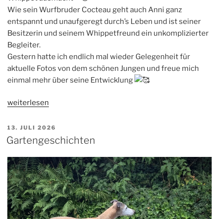
Wie sein Wurfbruder Cocteau geht auch Anni ganz
entspannt und unaufgeregt durch’s Leben und ist seiner
Besitzerin und seinem Whippetfreund ein unkomplizierter
Begleiter.
Gestern hatte ich endlich mal wieder Gelegenheit für
aktuelle Fotos von dem schönen Jungen und freue mich
einmal mehr über seine Entwicklung
„Change
weiterlesen
the
World“
VERÖFFENTLICHT
13. JULI 2026
AM
Gartengeschichten