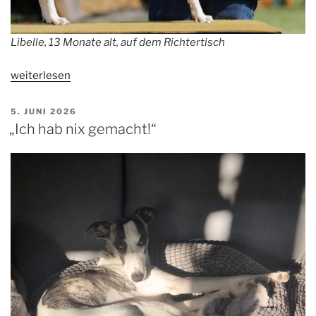
Libelle, 13 Monate alt, auf dem Richtertisch
„Wir
weiterlesen
sind
wieder
VERÖFFENTLICHT
5. JUNI 2026
AM
da“
„Ich hab nix gemacht!“