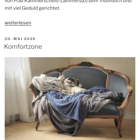
von Frau Kammerscheid-Lammers(D) sehr freundlich und
mit viel Geduld gerichtet.
„Ausstellung
weiterlesen
Gelsenkirchen“
VERÖFFENTLICHT
20. MAI 2026
AM
Komfortzone