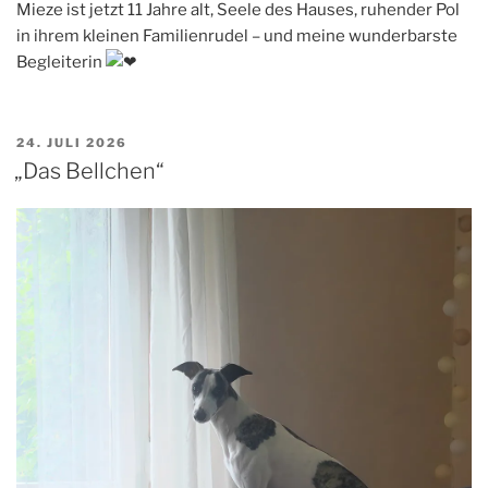
Mieze ist jetzt 11 Jahre alt, Seele des Hauses, ruhender Pol
in ihrem kleinen Familienrudel – und meine wunderbarste
Begleiterin
VERÖFFENTLICHT
24. JULI 2026
AM
„Das Bellchen“