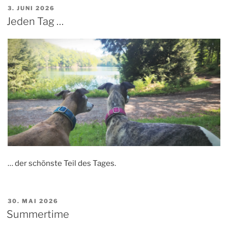
VERÖFFENTLICHT
3. JUNI 2026
AM
Jeden Tag …
… der schönste Teil des Tages.
VERÖFFENTLICHT
30. MAI 2026
AM
Summertime