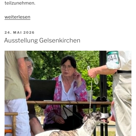
teilzunehmen.
„Schönheit
weiterlesen
&
Leistung
VERÖFFENTLICHT
24. MAI 2026
AM
in
Ausstellung Gelsenkirchen
der
Schweiz“