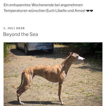
Ein entspanntes Wochenende bei angenehmen
Temperaturen wünschen Euch Libelle und Amsel ❤️❤️
VERÖFFENTLICHT
1. JULI 2026
AM
Beyond the Sea