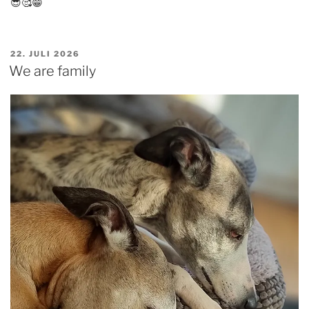
😎🥰😁
VERÖFFENTLICHT
22. JULI 2026
AM
We are family