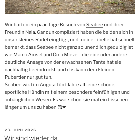
Wir hatten ein paar Tage Besuch von
Seabee
und ihrer
Freundin Nala. Ganz unkompliziert haben die beiden sich in
unser kleines Rudel eingfügt, und meine Libelle hat schnell
bemerkt, dass Seabee nicht ganz so unendlich geduldig ist
wie Mama Amsel und Oma Mieze – die eine oder andere
deutliche Ansage von der erwachsenen Tante hat sie
nachhaltig beeindruckt, und das kann dem kleinen
Pubertier nur gut tun.
Seabee wird im August fünf Jahre alt, eine schöne,
sportliche Hündin mit einem besonders feinfühligen und
anhänglichen Wesen. Es war schön, sie mal ein bisschen
länger um uns zu haben 🥰❤
VERÖFFENTLICHT
23. JUNI 2026
AM
Wir sind wieder da