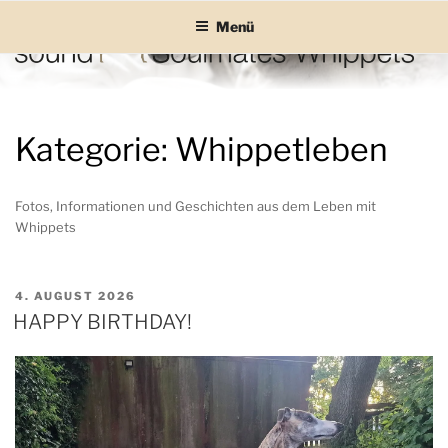
Zum
Menü
Inhalt
springen
SOUND SOULMATES
sound Soulmates – Whippets fürs Leben! Bilder, Geschichten und
Informationen
WHIPPETS
Kategorie:
Whippetleben
Fotos, Informationen und Geschichten aus dem Leben mit
Whippets
VERÖFFENTLICHT
4. AUGUST 2026
AM
HAPPY BIRTHDAY!