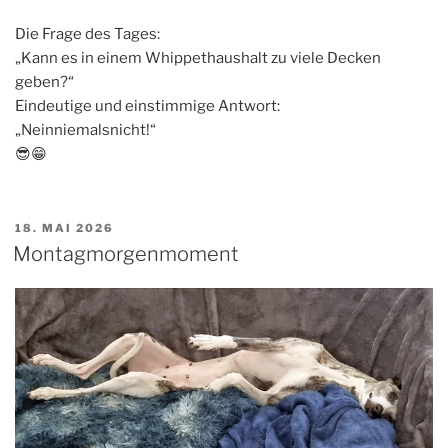
Die Frage des Tages:
„Kann es in einem Whippethaushalt zu viele Decken
geben?“
Eindeutige und einstimmige Antwort:
„Neinniemalsnicht!“
😎😁
VERÖFFENTLICHT
18. MAI 2026
AM
Montagmorgenmoment