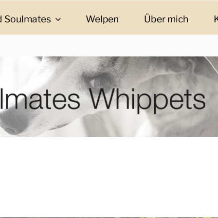
 Soulmates
Welpen
Über mich
ES WHIPPETS
eschichten und Informationen