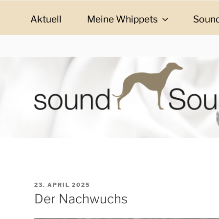
Zum
Inhalt
Aktuell
Meine Whippets
Sound
springen
SOUND SOULMAT
sound Soulmates – Whippets fürs Leben! Bilder, G
VERÖFFENTLICHT
23. APRIL 2025
AM
Der Nachwuchs