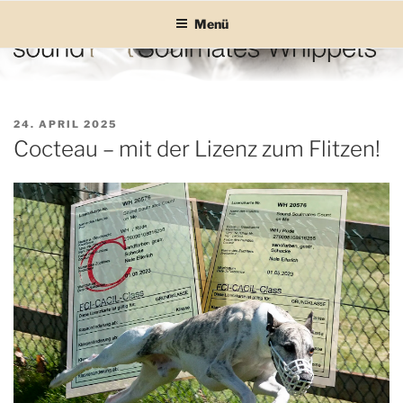
Zum
Menü
Inhalt
springen
SOUND SOULMATES
sound Soulmates – Whippets fürs Leben! Bilder, Geschichten und
Informationen
WHIPPETS
VERÖFFENTLICHT
24. APRIL 2025
AM
Cocteau – mit der Lizenz zum Flitzen!