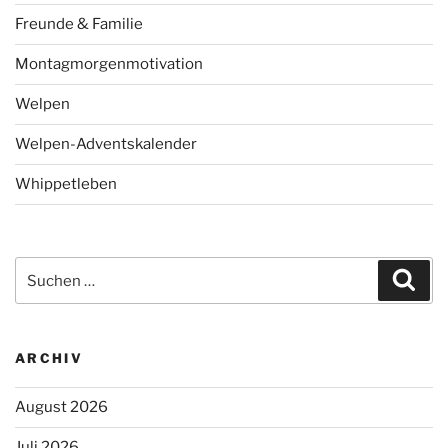
Freunde & Familie
Montagmorgenmotivation
Welpen
Welpen-Adventskalender
Whippetleben
Suchen
Suc
nach:
ARCHIV
August 2026
Juli 2026