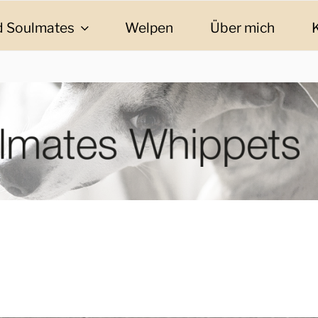
 Soulmates
Welpen
Über mich
ES WHIPPETS
eschichten und Informationen