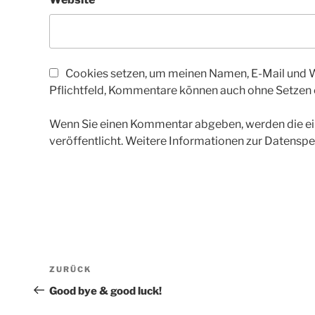
Cookies setzen, um meinen Namen, E-Mail und We
Pflichtfeld, Kommentare können auch ohne Setzen
Wenn Sie einen Kommentar abgeben, werden die ein
veröffentlicht. Weitere Informationen zur Datenspe
Beitragsnavigation
Vorheriger
ZURÜCK
Beitrag
Good bye & good luck!