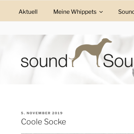
Zum
Inhalt
Aktuell
Meine Whippets
Sound
springen
SOUND SOULMAT
sound Soulmates – Whippets fürs Leben! Bilder, G
VERÖFFENTLICHT
5. NOVEMBER 2019
AM
Coole Socke