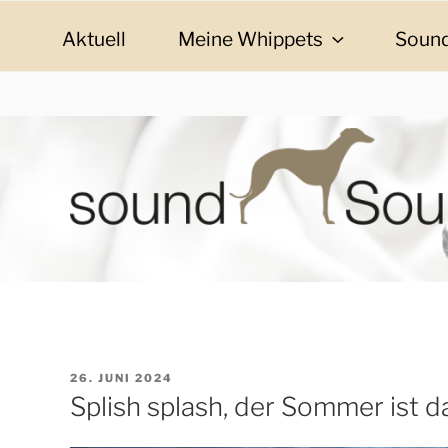
Zum
Inhalt
Aktuell
Meine Whippets
Sound
springen
SOUND SOULMAT
sound Soulmates – Whippets fürs Leben! Bilder, G
VERÖFFENTLICHT
26. JUNI 2024
AM
Splish splash, der Sommer ist d