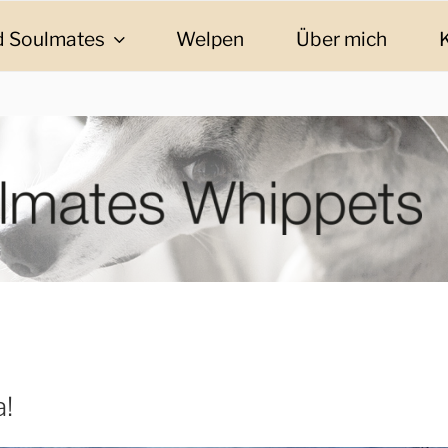
 Soulmates
Welpen
Über mich
ES WHIPPETS
eschichten und Informationen
a!