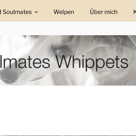
 Soulmates
Welpen
Über mich
ES WHIPPETS
eschichten und Informationen