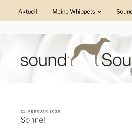
Zum
Inhalt
Aktuell
Meine Whippets
Sound
springen
SOUND SOULMAT
sound Soulmates – Whippets fürs Leben! Bilder, G
VERÖFFENTLICHT
21. FEBRUAR 2025
AM
Sonne!