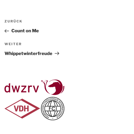
Beitragsnavigation
Vorheriger
ZURÜCK
Beitrag
Count on Me
Nächster
WEITER
Beitrag
Whippetwinterfreude