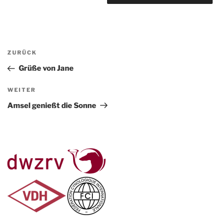
Beitragsnavigation
Vorheriger
ZURÜCK
Beitrag
Grüße von Jane
Nächster
WEITER
Beitrag
Amsel genießt die Sonne