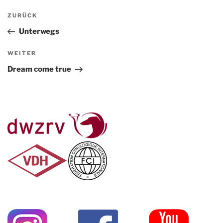
Beitragsnavigation
Vorheriger
ZURÜCK
Beitrag
Unterwegs
Nächster
WEITER
Beitrag
Dream come true