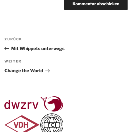
Beitragsnavigation
Vorheriger
ZURÜCK
Beitrag
Mit Whippets unterwegs
Nächster
WEITER
Beitrag
Change the World