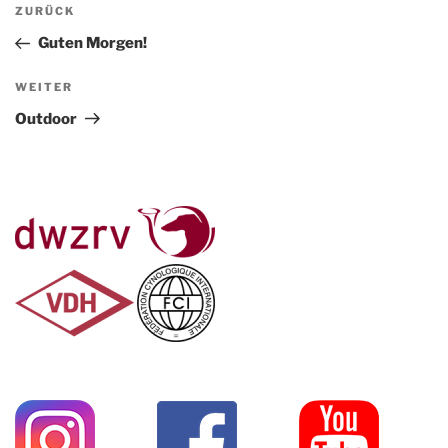
Beitragsnavigation
Vorheriger
ZURÜCK
Beitrag
Guten Morgen!
Nächster
WEITER
Beitrag
Outdoor