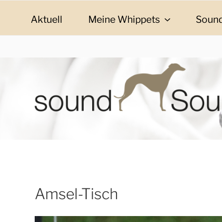
Zum
Inhalt
Aktuell
Meine Whippets
Sound
springen
SOUND SOULMAT
sound Soulmates – Whippets fürs Leben! Bilder, G
Amsel-Tisch