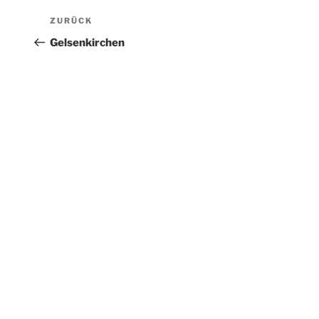
Beitragsnavigation
Vorheriger
ZURÜCK
Beitrag
Gelsenkirchen