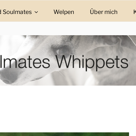
 Soulmates
Welpen
Über mich
ES WHIPPETS
eschichten und Informationen