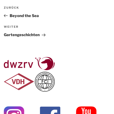
Beitragsnavigation
Vorheriger
ZURÜCK
Beitrag
Beyond the Sea
Nächster
WEITER
Beitrag
Gartengeschichten