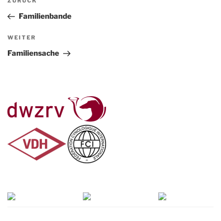
Vorheriger
ZURÜCK
Beitrag
Familienbande
Nächster
WEITER
Beitrag
Familiensache