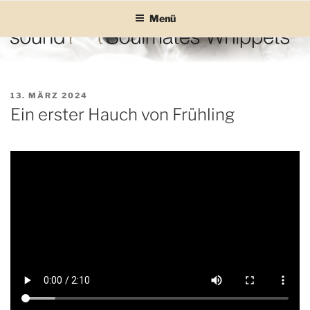
Zum
Menü
Inhalt
springen
SOUND SOULMATES
sound Soulmates – Whippets fürs Leben! Bilder, Geschichten und
Informationen
WHIPPETS
VERÖFFENTLICHT
13. MÄRZ 2024
AM
Ein erster Hauch von Frühling