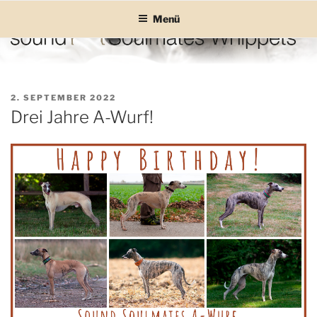
Zum
Menü
Inhalt
springen
SOUND SOULMATES
sound Soulmates – Whippets fürs Leben! Bilder, Geschichten und
Informationen
WHIPPETS
VERÖFFENTLICHT
2. SEPTEMBER 2022
AM
Drei Jahre A-Wurf!