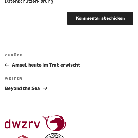
Datenschutzerklärung
Beitragsnavigation
Vorheriger
ZURÜCK
Beitrag
Amsel, heute im Trab erwischt
Nächster
WEITER
Beitrag
Beyond the Sea