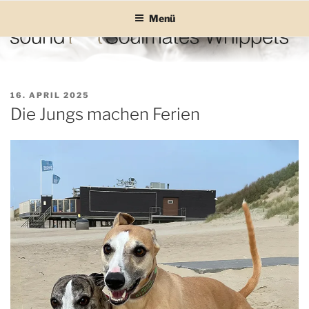
Zum
Menü
Inhalt
springen
SOUND SOULMATES
sound Soulmates – Whippets fürs Leben! Bilder, Geschichten und
Informationen
WHIPPETS
VERÖFFENTLICHT
16. APRIL 2025
AM
Die Jungs machen Ferien