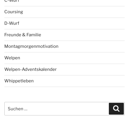
C-Wurf
Coursing
D-Wurf
Freunde & Familie
Montagmorgenmotivation
Welpen
Welpen-Adventskalender
Whippetleben
Suchen
Suc
nach: