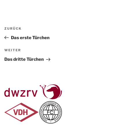
Beitragsnavigation
Vorheriger
ZURÜCK
Beitrag
Das erste Türchen
Nächster
WEITER
Beitrag
Das dritte Türchen