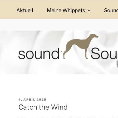
Zum
Inhalt
Aktuell
Meine Whippets
Sound
springen
SOUND SOULMAT
sound Soulmates – Whippets fürs Leben! Bilder, G
VERÖFFENTLICHT
4. APRIL 2025
AM
Catch the Wind