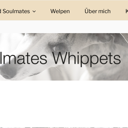
 Soulmates
Welpen
Über mich
ES WHIPPETS
eschichten und Informationen