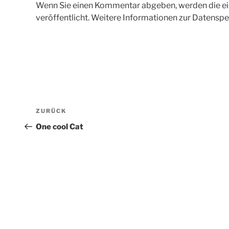
Wenn Sie einen Kommentar abgeben, werden die ein
veröffentlicht. Weitere Informationen zur Datenspe
Beitragsnavigation
Vorheriger
ZURÜCK
Beitrag
One cool Cat