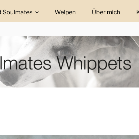
 Soulmates
Welpen
Über mich
ES WHIPPETS
eschichten und Informationen