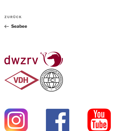
Beitragsnavigation
Vorheriger
ZURÜCK
Beitrag
Seabee