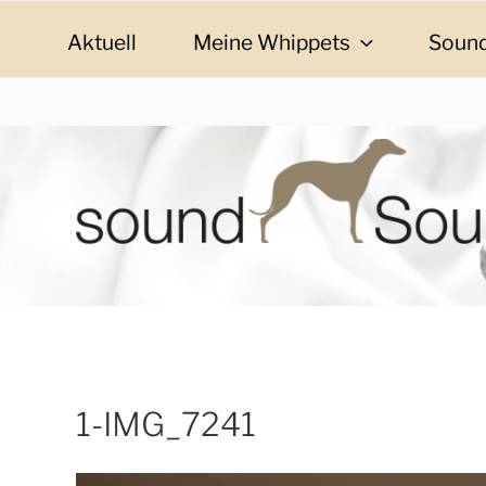
Zum
Inhalt
Aktuell
Meine Whippets
Sound
springen
SOUND SOULMAT
sound Soulmates – Whippets fürs Leben! Bilder, G
1-IMG_7241