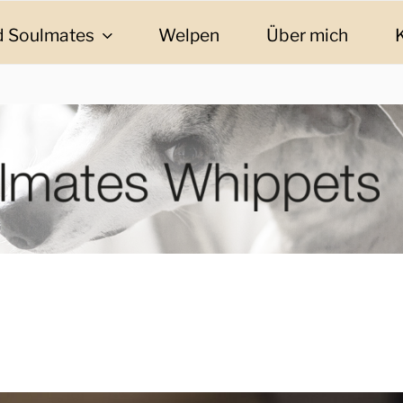
 Soulmates
Welpen
Über mich
ES WHIPPETS
eschichten und Informationen