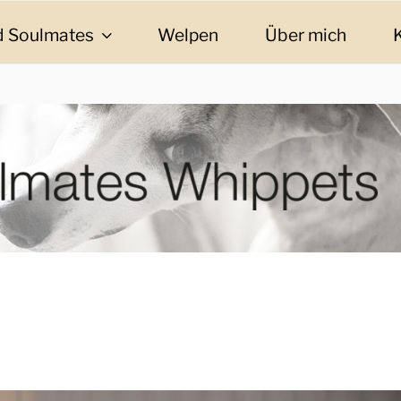
 Soulmates
Welpen
Über mich
ES WHIPPETS
eschichten und Informationen