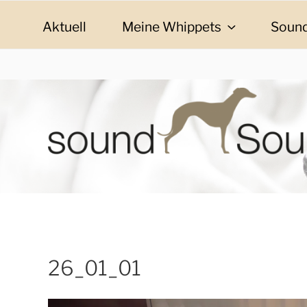
Zum
Inhalt
Aktuell
Meine Whippets
Sound
springen
SOUND SOULMAT
sound Soulmates – Whippets fürs Leben! Bilder, G
26_01_01