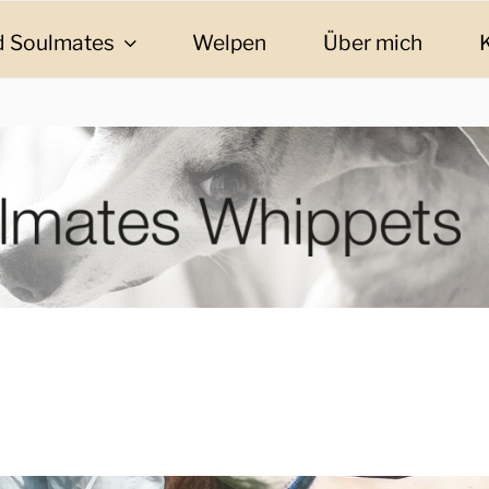
 Soulmates
Welpen
Über mich
ES WHIPPETS
eschichten und Informationen