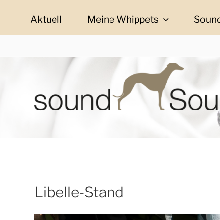
Zum
Inhalt
Aktuell
Meine Whippets
Sound
springen
SOUND SOULMAT
sound Soulmates – Whippets fürs Leben! Bilder, G
Libelle-Stand