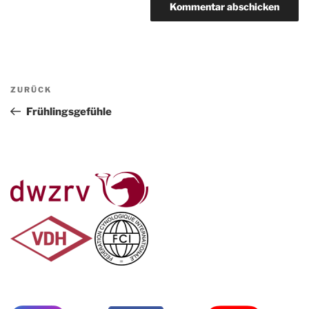
Beitragsnavigation
Vorheriger
ZURÜCK
Beitrag
Frühlingsgefühle