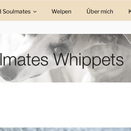
 Soulmates
Welpen
Über mich
ES WHIPPETS
eschichten und Informationen