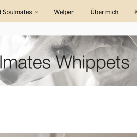
 Soulmates
Welpen
Über mich
ES WHIPPETS
eschichten und Informationen