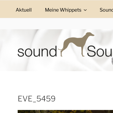
Zum
Inhalt
Aktuell
Meine Whippets
Sound
springen
SOUND SOULMAT
sound Soulmates – Whippets fürs Leben! Bilder, G
EVE_5459