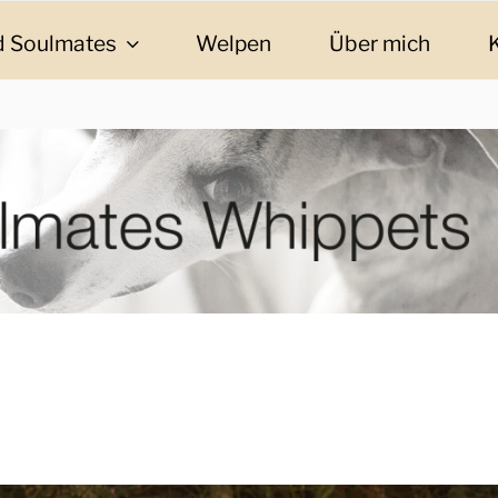
 Soulmates
Welpen
Über mich
ES WHIPPETS
eschichten und Informationen