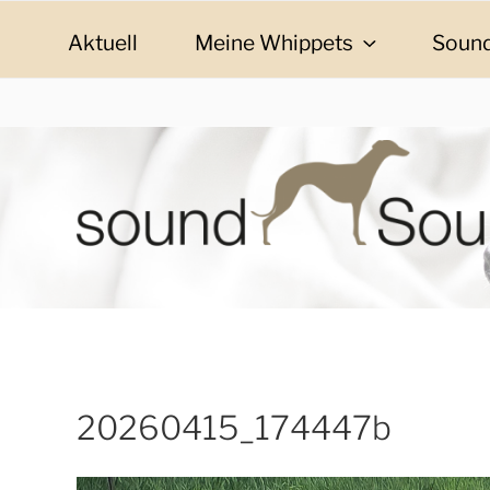
Zum
Inhalt
Aktuell
Meine Whippets
Sound
springen
SOUND SOULMAT
sound Soulmates – Whippets fürs Leben! Bilder, G
20260415_174447b