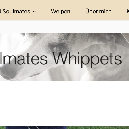
 Soulmates
Welpen
Über mich
ES WHIPPETS
eschichten und Informationen