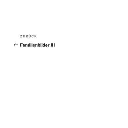
Beitragsnavigation
Vorheriger
ZURÜCK
Beitrag
Familienbilder III