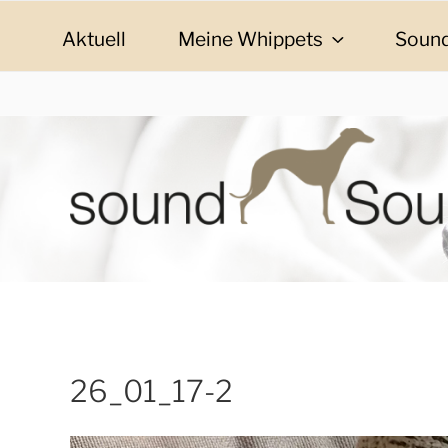
Zum
Inhalt
Aktuell
Meine Whippets
Sound
springen
SOUND SOULMAT
sound Soulmates – Whippets fürs Leben! Bilder, G
26_01_17-2