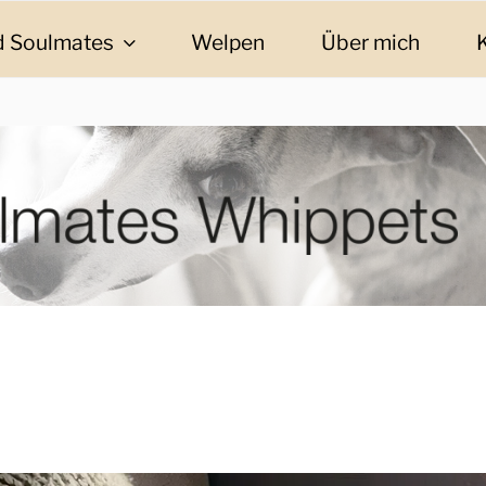
 Soulmates
Welpen
Über mich
ES WHIPPETS
eschichten und Informationen