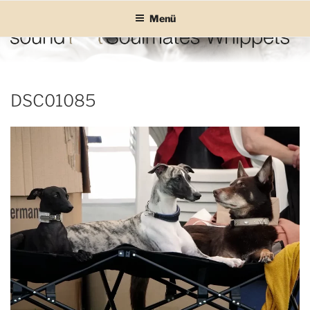
Zum
Menü
Inhalt
springen
SOUND SOULMATES
sound Soulmates – Whippets fürs Leben! Bilder, Geschichten und
Informationen
WHIPPETS
DSC01085