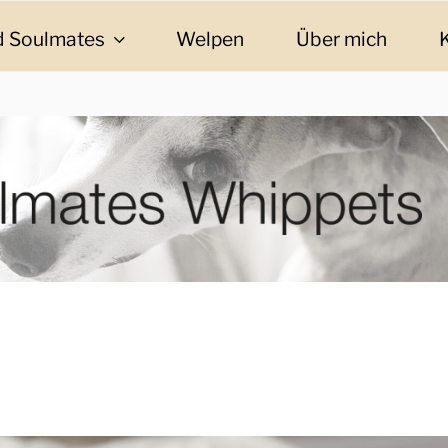
 Soulmates
Welpen
Über mich
ES WHIPPETS
eschichten und Informationen