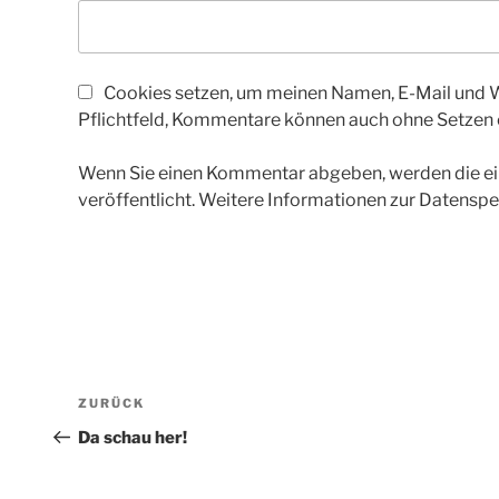
Cookies setzen, um meinen Namen, E-Mail und We
Pflichtfeld, Kommentare können auch ohne Setzen
Wenn Sie einen Kommentar abgeben, werden die ein
veröffentlicht. Weitere Informationen zur Datenspe
Beitragsnavigation
Vorheriger
ZURÜCK
Beitrag
Da schau her!