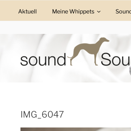
Zum
Inhalt
Aktuell
Meine Whippets
Sound
springen
SOUND SOULMAT
sound Soulmates – Whippets fürs Leben! Bilder, G
IMG_6047