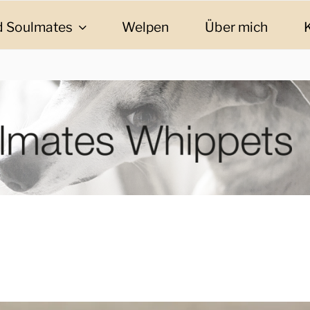
 Soulmates
Welpen
Über mich
ES WHIPPETS
eschichten und Informationen