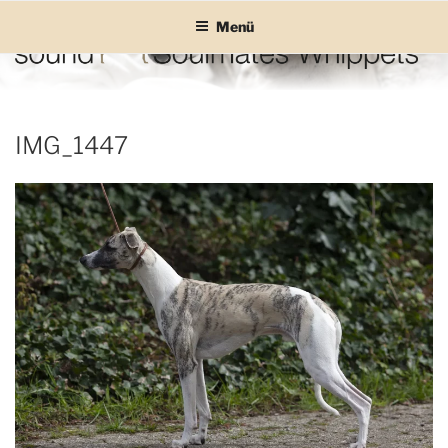
Zum
Menü
Inhalt
springen
SOUND SOULMATES
sound Soulmates – Whippets fürs Leben! Bilder, Geschichten und
Informationen
WHIPPETS
IMG_1447