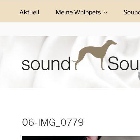
Zum
Inhalt
Aktuell
Meine Whippets
Sound
springen
SOUND SOULMAT
sound Soulmates – Whippets fürs Leben! Bilder, G
06-IMG_0779