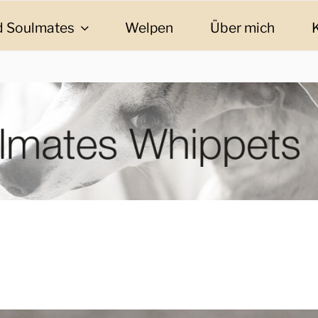
 Soulmates
Welpen
Über mich
ES WHIPPETS
eschichten und Informationen