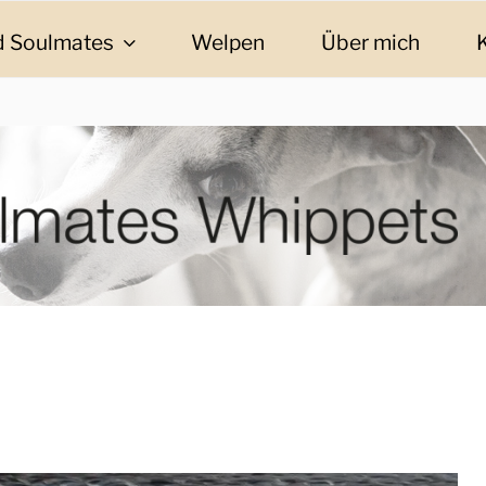
 Soulmates
Welpen
Über mich
ES WHIPPETS
eschichten und Informationen