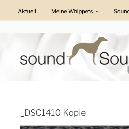
Zum
Inhalt
Aktuell
Meine Whippets
Sound
springen
SOUND SOULMAT
sound Soulmates – Whippets fürs Leben! Bilder, G
_DSC1410 Kopie