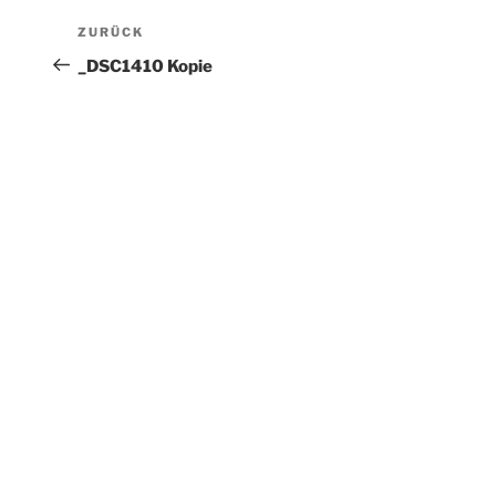
Beitragsnavigation
Vorheriger
ZURÜCK
Beitrag
_DSC1410 Kopie