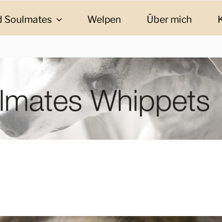
 Soulmates
Welpen
Über mich
ES WHIPPETS
eschichten und Informationen