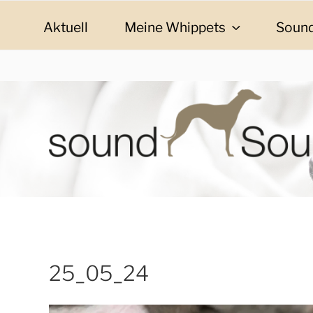
Zum
Inhalt
Aktuell
Meine Whippets
Sound
springen
SOUND SOULMAT
sound Soulmates – Whippets fürs Leben! Bilder, G
25_05_24